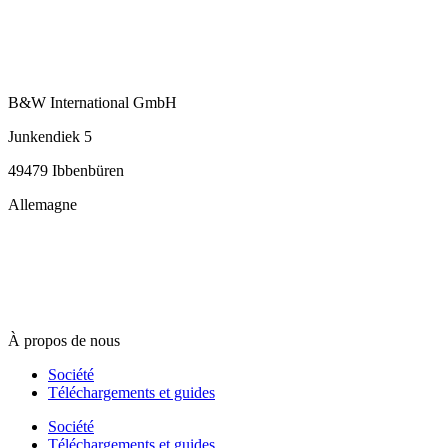
B&W International GmbH
Junkendiek 5
49479 Ibbenbüren
Allemagne
info@b-w-international.com
T +49 5451 8946-0
F +49 5451 8946-444
À propos de nous
Société
Téléchargements et guides
Société
Téléchargements et guides