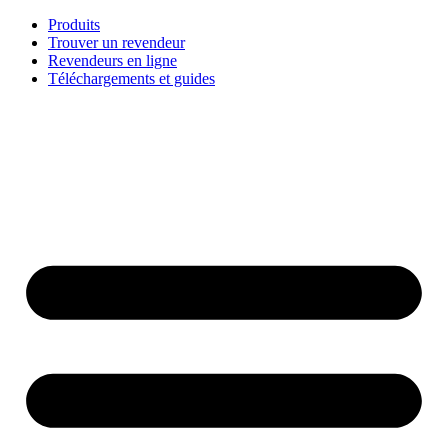
Aller
Produits
au
Trouver un revendeur
contenu
Revendeurs en ligne
Téléchargements et guides
English
Français
Deutsch
Español