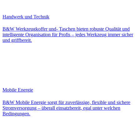
Handwerk und Technik
B&W Werkzeugkoffer und- Taschen bieten robuste Qualität und
intelligente Organisation für Profis – jedes Werkzeug immer sicher
und griffbereit​.
Mobile Energie
B&W Mobile Energie sorgt für zuverlässige, flexible und sichere
Stromversorgung – überall einsatzbereit, egal unter welchen
Bedingungen.