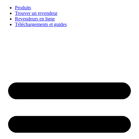
Aller
Produits
au
Trouver un revendeur
contenu
Revendeurs en ligne
Téléchargements et guides
English
Français
Deutsch
Español