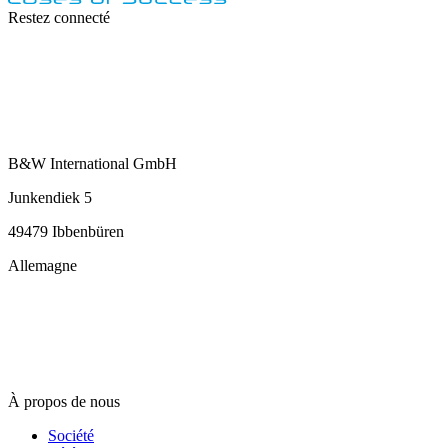
Restez connecté
B&W International GmbH
Junkendiek 5
49479 Ibbenbüren
Allemagne
info@b-w-international.com
T +49 5451 8946-0
F +49 5451 8946-444
À propos de nous
Société