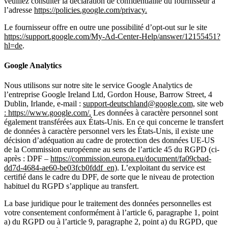
veuillez consulter la déclaration de confidentialité du fournisseur à
l’adresse
https://policies.google.com/privacy.
Le fournisseur offre en outre une possibilité d’opt-out sur le site
https://support.google.com/My-Ad-Center-Help/answer/12155451?
hl=de
.
Google Analytics
Nous utilisons sur notre site le service Google Analytics de
l’entreprise Google Ireland Ltd, Gordon House, Barrow Street, 4
Dublin, Irlande, e-mail :
support-deutschland@google.com,
site web
: https://www.google.com/.
Les données à caractère personnel sont
également transférées aux États-Unis. En ce qui concerne le transfert
de données à caractère personnel vers les États-Unis, il existe une
décision d’adéquation au cadre de protection des données UE-US
de la Commission européenne au sens de l’article 45 du RGPD (ci-
après : DPF –
https://commission.europa.eu/document/fa09cbad-
dd7d-4684-ae60-be03fcb0fddf_en)
. L’exploitant du service est
certifié dans le cadre du DPF, de sorte que le niveau de protection
habituel du RGPD s’applique au transfert.
La base juridique pour le traitement des données personnelles est
votre consentement conformément à l’article 6, paragraphe 1, point
a) du RGPD ou à l’article 9, paragraphe 2, point a) du RGPD, que