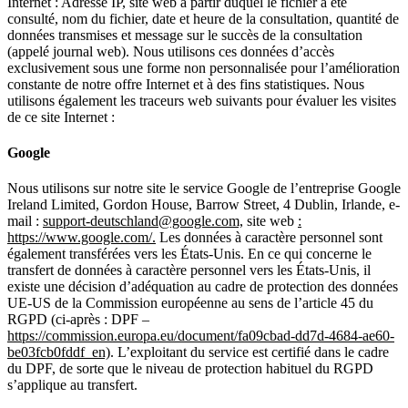
Internet : Adresse IP, site web à partir duquel le fichier a été
consulté, nom du fichier, date et heure de la consultation, quantité de
données transmises et message sur le succès de la consultation
(appelé journal web). Nous utilisons ces données d’accès
exclusivement sous une forme non personnalisée pour l’amélioration
constante de notre offre Internet et à des fins statistiques. Nous
utilisons également les traceurs web suivants pour évaluer les visites
de ce site Internet :
Google
Nous utilisons sur notre site le service Google de l’entreprise Google
Ireland Limited, Gordon House, Barrow Street, 4 Dublin, Irlande, e-
mail :
support-deutschland@google.com,
site web
:
https://www.google.com/.
Les données à caractère personnel sont
également transférées vers les États-Unis. En ce qui concerne le
transfert de données à caractère personnel vers les États-Unis, il
existe une décision d’adéquation au cadre de protection des données
UE-US de la Commission européenne au sens de l’article 45 du
RGPD (ci-après : DPF –
https://commission.europa.eu/document/fa09cbad-dd7d-4684-ae60-
be03fcb0fddf_en)
. L’exploitant du service est certifié dans le cadre
du DPF, de sorte que le niveau de protection habituel du RGPD
s’applique au transfert.