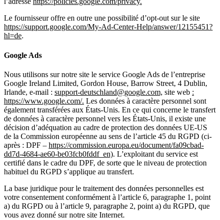
l’adresse
https://policies.google.com/privacy.
Le fournisseur offre en outre une possibilité d’opt-out sur le site
https://support.google.com/My-Ad-Center-Help/answer/12155451?
hl=de
.
Google Ads
Nous utilisons sur notre site le service Google Ads de l’entreprise
Google Ireland Limited, Gordon House, Barrow Street, 4 Dublin,
Irlande, e-mail :
support-deutschland@google.com,
site web
:
https://www.google.com/.
Les données à caractère personnel sont
également transférées aux États-Unis. En ce qui concerne le transfert
de données à caractère personnel vers les États-Unis, il existe une
décision d’adéquation au cadre de protection des données UE-US
de la Commission européenne au sens de l’article 45 du RGPD (ci-
après : DPF –
https://commission.europa.eu/document/fa09cbad-
dd7d-4684-ae60-be03fcb0fddf_en)
. L’exploitant du service est
certifié dans le cadre du DPF, de sorte que le niveau de protection
habituel du RGPD s’applique au transfert.
La base juridique pour le traitement des données personnelles est
votre consentement conformément à l’article 6, paragraphe 1, point
a) du RGPD ou à l’article 9, paragraphe 2, point a) du RGPD, que
vous avez donné sur notre site Internet.