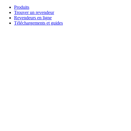
Aller
Produits
au
Trouver un revendeur
contenu
Revendeurs en ligne
Téléchargements et guides
English
Français
Deutsch
Español