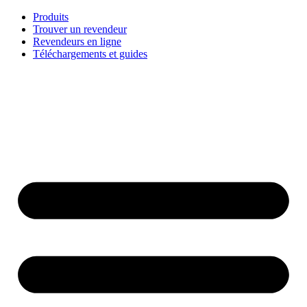
Aller
Produits
au
Trouver un revendeur
contenu
Revendeurs en ligne
Téléchargements et guides
English
Français
Deutsch
Español