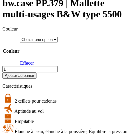
bw.case PP.379 | Mallette
multi-usages B&W type 5500
Couleur
Couleur
Effacer
quantité
de
Ajouter au panier
bw.case
PP.379
Caractéristiques
|
Mallette
multi-
2 œillets pour cadenas
usages
Aptitude au vol
B&W
type
Empilable
5500
Étanche à l'eau, étanche à la poussière, Équilibre la pression