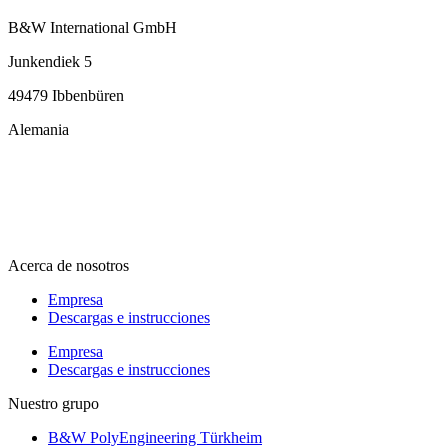
B&W International GmbH
Junkendiek 5
49479 Ibbenbüren
Alemania
info@b-w-international.com
T +49 5451 8946-0
F +49 5451 8946-444
Acerca de nosotros
Empresa
Descargas e instrucciones
Empresa
Descargas e instrucciones
Nuestro grupo
B&W PolyEngineering Türkheim