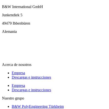
B&W International GmbH
Junkendiek 5
49479 Ibbenbüren
Alemania
info@b-w-international.com
T +49 5451 8946-0
F +49 5451 8946-444
Acerca de nosotros
Empresa
Descargas e instrucciones
Empresa
Descargas e instrucciones
Nuestro grupo
B&W PolyEngineering Türkheim