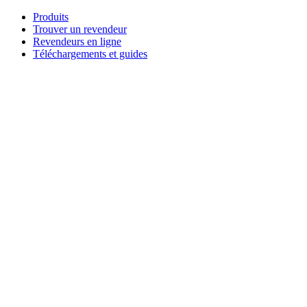
Aller
Produits
au
Trouver un revendeur
contenu
Revendeurs en ligne
Téléchargements et guides
English
Français
Deutsch
Español