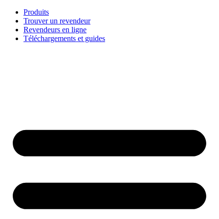
Aller
Produits
au
Trouver un revendeur
contenu
Revendeurs en ligne
Téléchargements et guides
English
Français
Deutsch
Español