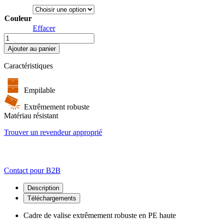
Couleur
Effacer
quantité
de
Ajouter au panier
cargo.case
PE
Caractéristiques
157.3010
|
B&W
Empilable
valises
Extrêmement robuste
cargo
Matériau résistant
dans
de
Trouver un revendeur approprié
nombreuses
tailles
Contact pour B2B
Description
Téléchargements
Cadre de valise extrêmement robuste en PE haute