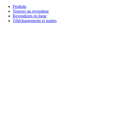
Aller
Produits
au
Trouver un revendeur
contenu
Revendeurs en ligne
Téléchargements et guides
English
Français
Deutsch
Español