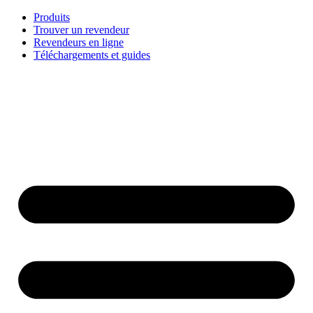
Aller
Produits
au
Trouver un revendeur
contenu
Revendeurs en ligne
Téléchargements et guides
English
Français
Deutsch
Español