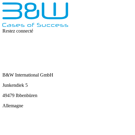
Restez connecté
B&W International GmbH
Junkendiek 5
49479 Ibbenbüren
Allemagne
info@b-w-international.com
T +49 5451 8946-0