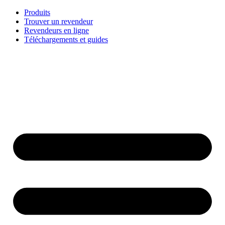
Aller
Produits
au
Trouver un revendeur
contenu
Revendeurs en ligne
Téléchargements et guides
English
Français
Deutsch
Español