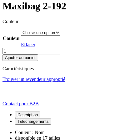
Maxibag 2-192
Couleur
Couleur
Effacer
quantité
de
Ajouter au panier
Maxi.case
ABS.251
Caractéristiques
I
B&W
Trouver un revendeur approprié
Maxibag
2-
192
Contact pour B2B
Description
Téléchargements
Couleur : Noir
disponible en 17 tailles