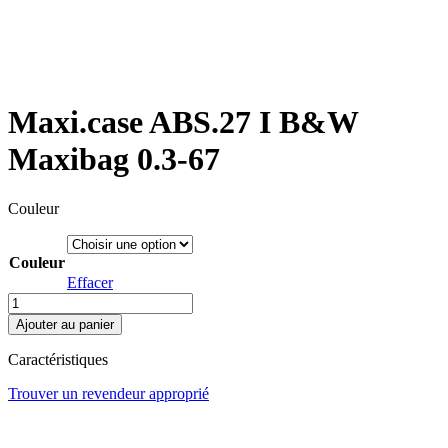
Maxi.case ABS.27 I B&W
Maxibag 0.3-67
Couleur
Couleur
Effacer
quantité
de
Ajouter au panier
Maxi.case
ABS.27
Caractéristiques
I
B&W
Trouver un revendeur approprié
Maxibag
0.3-
67