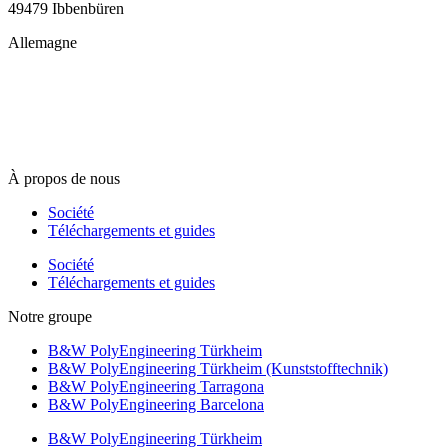
49479 Ibbenbüren
Allemagne
info@b-w-international.com
T +49 5451 8946-0
F +49 5451 8946-444
À propos de nous
Société
Téléchargements et guides
Société
Téléchargements et guides
Notre groupe
B&W PolyEngineering Türkheim
B&W PolyEngineering Türkheim (Kunststofftechnik)
B&W PolyEngineering Tarragona
B&W PolyEngineering Barcelona
B&W PolyEngineering Türkheim