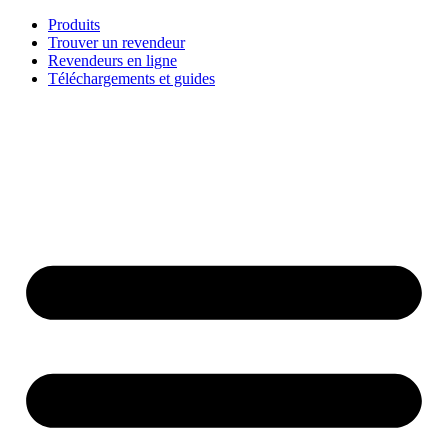
Aller
Produits
au
Trouver un revendeur
contenu
Revendeurs en ligne
Téléchargements et guides
English
Français
Deutsch
Español