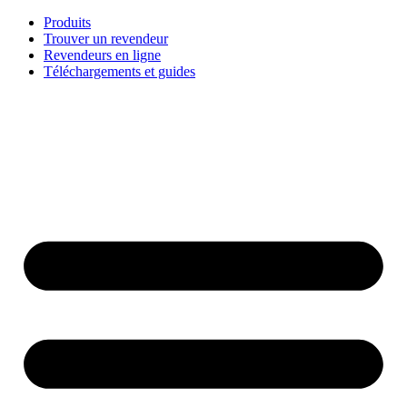
Aller
Produits
au
Trouver un revendeur
contenu
Revendeurs en ligne
Téléchargements et guides
English
Français
Deutsch
Español