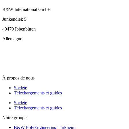
B&W International GmbH
Junkendiek 5
49479 Ibbenbüren
Allemagne
info@b-w-international.com
T +49 5451 8946-0
F +49 5451 8946-444
À propos de nous
Société
Téléchargements et guides
Société
Téléchargements et guides
Notre groupe
B&W PolyEngineering Türkheim