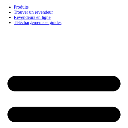
Aller
Produits
au
Trouver un revendeur
contenu
Revendeurs en ligne
Téléchargements et guides
English
Français
Deutsch
Español