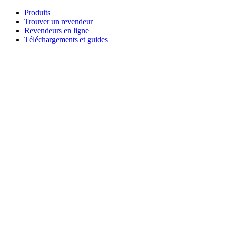
Aller
Produits
au
Trouver un revendeur
contenu
Revendeurs en ligne
Téléchargements et guides
English
Français
Deutsch
Español