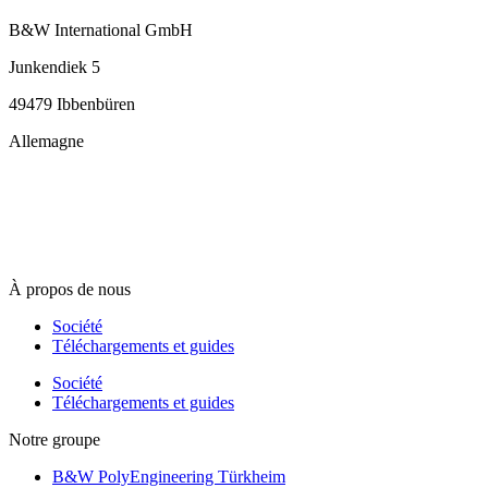
B&W International GmbH
Junkendiek 5
49479 Ibbenbüren
Allemagne
info@b-w-international.com
T +49 5451 8946-0
F +49 5451 8946-444
À propos de nous
Société
Téléchargements et guides
Société
Téléchargements et guides
Notre groupe
B&W PolyEngineering Türkheim