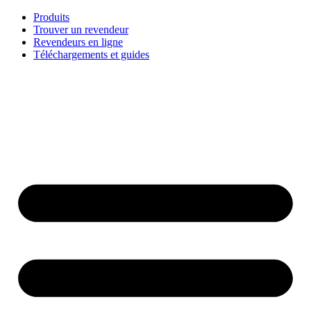
Aller
Produits
au
Trouver un revendeur
contenu
Revendeurs en ligne
Téléchargements et guides
English
Français
Deutsch
Español