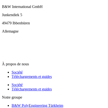
B&W International GmbH
Junkendiek 5
49479 Ibbenbüren
Allemagne
info@b-w-international.com
T +49 5451 8946-0
F +49 5451 8946-444
À propos de nous
Société
Téléchargements et guides
Société
Téléchargements et guides
Notre groupe
B&W PolyEngineering Türkheim