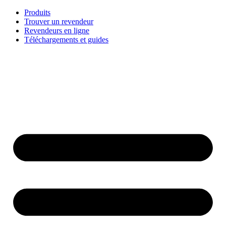
Aller
Produits
au
Trouver un revendeur
contenu
Revendeurs en ligne
Téléchargements et guides
English
Français
Deutsch
Español