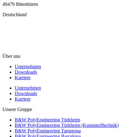
49479 Ibbenbüren
Deutschland
info@b-w-international.com
T +49 5451 8946-0
F +49 5451 8946-444
Über uns
Unternehmen
Downloads
Karriere
Unternehmen
Downloads
Karriere
Unsere Gruppe
B&W PolyEngineering Türkheim
B&W PolyEngineering Türkheim (Kunststofftechnik)
B&W PolyEngineering Tarragona
B&W PolyEngineering Barcelona