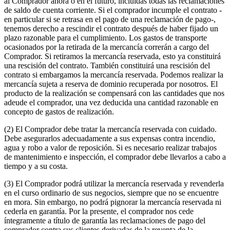
al Comprador ahora o en el futuro, incluidas todas las reclamaciones
de saldo de cuenta corriente. Si el comprador incumple el contrato -
en particular si se retrasa en el pago de una reclamación de pago-,
tenemos derecho a rescindir el contrato después de haber fijado un
plazo razonable para el cumplimiento. Los gastos de transporte
ocasionados por la retirada de la mercancía correrán a cargo del
Comprador. Si retiramos la mercancía reservada, esto ya constituirá
una rescisión del contrato. También constituirá una rescisión del
contrato si embargamos la mercancía reservada. Podemos realizar la
mercancía sujeta a reserva de dominio recuperada por nosotros. El
producto de la realización se compensará con las cantidades que nos
adeude el comprador, una vez deducida una cantidad razonable en
concepto de gastos de realización.
(2) El Comprador debe tratar la mercancía reservada con cuidado.
Debe asegurarlos adecuadamente a sus expensas contra incendio,
agua y robo a valor de reposición. Si es necesario realizar trabajos
de mantenimiento e inspección, el comprador debe llevarlos a cabo a
tiempo y a su costa.
(3) El Comprador podrá utilizar la mercancía reservada y revenderla
en el curso ordinario de sus negocios, siempre que no se encuentre
en mora. Sin embargo, no podrá pignorar la mercancía reservada ni
cederla en garantía. Por la presente, el comprador nos cede
íntegramente a título de garantía las reclamaciones de pago del
comprador contra sus clientes derivadas de la reventa de la