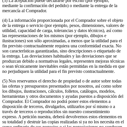
(3) La aceptación puede declararse por escrito (por ejemplo,
mediante la confirmación del pedido) o mediante la entrega de la
mercancía al Comprador.
(4) La información proporcionada por el Comprador sobre el objeto
de la entrega o servicio (por ejemplo, pesos, dimensiones, valores de
utilidad, capacidad de carga, tolerancias y datos técnicos), así como
las representaciones de los mismos (por ejemplo, dibujos e
ilustraciones) son sólo aproximadas, a menos que la utilidad para el
fin previsto contractualmente requiera una conformidad exacta. No
son características garantizadas, sino descripciones o etiquetado de
la entrega. Las desviaciones habituales y las desviaciones que se
produzcan debido a normativas legales, representen mejoras técnicas
o sean técnicamente inevitables están permitidas en la medida en que
no perjudiquen la utilidad para el fin previsto contractualmente.
(5) Nos reservamos el derecho de propiedad o de autor sobre todas
las ofertas y presupuestos presentados por nosotros, así como sobre
los dibujos, ilustraciones, cálculos, folletos, catálogos, modelos,
herramientas y otros documentos y ayudas puestos a disposición del
Comprador. El Comprador no podrá poner estos elementos a
disposición de terceros, divulgarlos, utilizarlos por sí mismo o a
través de terceros o reproducirlos sin nuestro consentimiento
expreso. A petición nuestra, deberá devolvernos estos elementos en
su totalidad y destruir las copias realizadas si ya no los necesita en el
curso ordinario de sus negocios o si las negociaciones no conducen