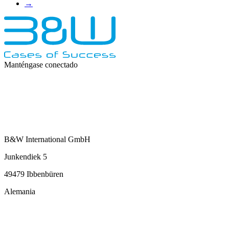
→
Manténgase conectado
B&W International GmbH
Junkendiek 5
49479 Ibbenbüren
Alemania
info@b-w-international.com
T +49 5451 8946-0