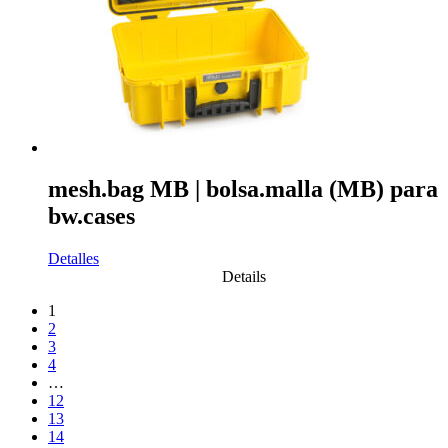
mesh.bag MB | bolsa.malla (MB) para
bw.cases
Detalles
Details
1
2
3
4
…
12
13
14