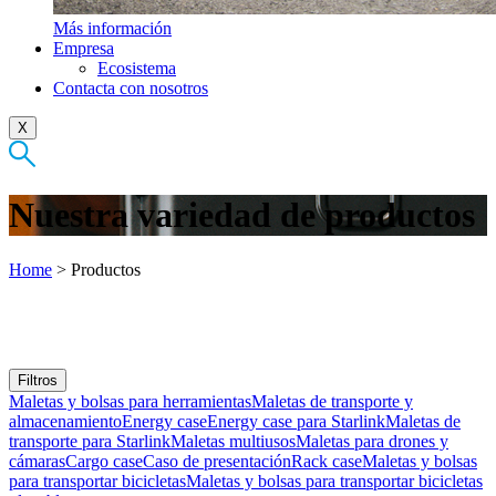
Más información
Empresa
Ecosistema
Contacta con nosotros
X
Nuestra variedad de productos
Home
>
Productos
Filtros
Maletas y bolsas para herramientas
Maletas de transporte y
almacenamiento
Energy case
Energy case para Starlink
Maletas de
transporte para Starlink
Maletas multiusos
Maletas para drones y
cámaras
Cargo case
Caso de presentación
Rack case
Maletas y bolsas
para transportar bicicletas
Maletas y bolsas para transportar bicicletas