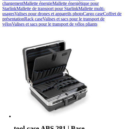
chargement
Mallette énergie
Mallette énergétique pour
Starlink
Mallette de transport pour Starlink
Mallette multi-
usages
Valises pour drones et appareils photo
Cargo case
Coffret de
présentation
Rack case
Valises et sacs pour le transport de
vélos
Valises et sacs pour le transport de vélos pliants
tool.case ABS.281 | Base