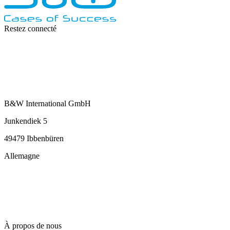
Restez connecté
B&W International GmbH
Junkendiek 5
49479 Ibbenbüren
Allemagne
info@b-w-international.com
T +49 5451 8946-0
F +49 5451 8946-444
À propos de nous