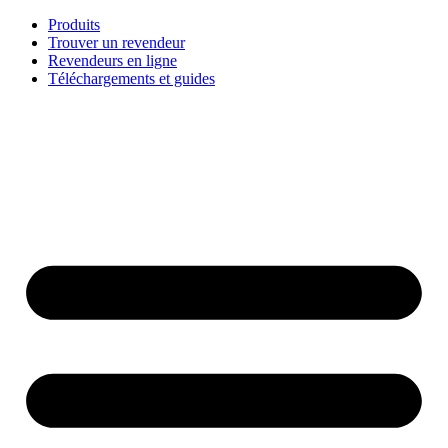
Aller
Produits
au
Trouver un revendeur
contenu
Revendeurs en ligne
Téléchargements et guides
English
Français
Deutsch
Español