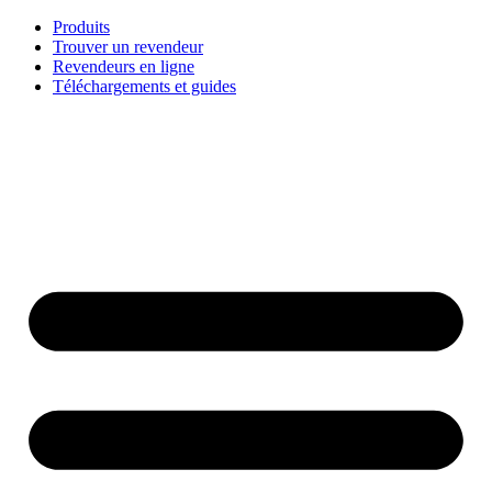
Aller
Produits
au
Trouver un revendeur
contenu
Revendeurs en ligne
Téléchargements et guides
English
Français
Deutsch
Español