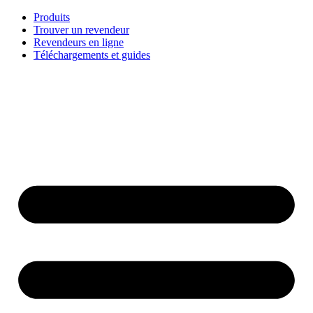
Aller
Produits
au
Trouver un revendeur
contenu
Revendeurs en ligne
Téléchargements et guides
English
Français
Deutsch
Español