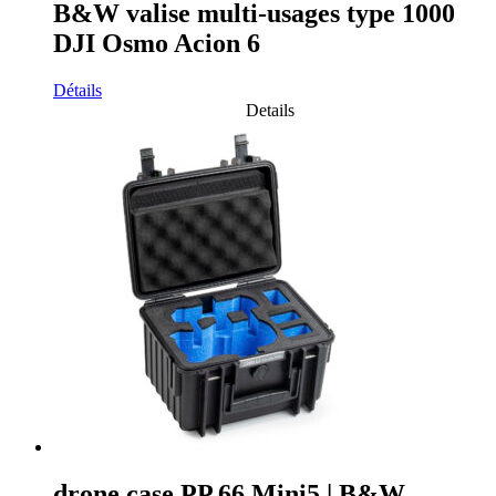
B&W valise multi-usages type 1000
DJI Osmo Acion 6
Détails
Details
drone.case PP.66.Mini5 | B&W