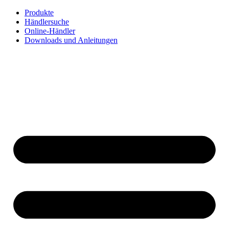
Zum
Produkte
Inhalt
Händlersuche
springen
Online-Händler
Downloads und Anleitungen
English
Français
Deutsch
Español