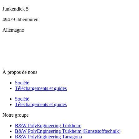
Junkendiek 5
49479 Ibbenbüren
Allemagne
info@b-w-international.com
T +49 5451 8946-0
F +49 5451 8946-444
À propos de nous
Société
Téléchargements et guides
Société
Téléchargements et guides
Notre groupe
B&W PolyEngineering Türkheim
B&W PolyEngineering Türkheim (Kunststofftechnik)
B&W PolyEngineering Tarragona