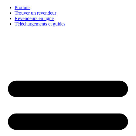
Aller
Produits
au
Trouver un revendeur
contenu
Revendeurs en ligne
Téléchargements et guides
English
Français
Deutsch
Español