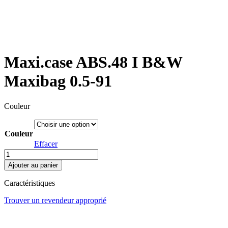
Maxi.case ABS.48 I B&W
Maxibag 0.5-91
Couleur
Couleur
Effacer
quantité
de
Ajouter au panier
Maxi.case
ABS.48
Caractéristiques
I
B&W
Trouver un revendeur approprié
Maxibag
0.5-
91