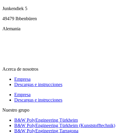
Junkendiek 5
49479 Ibbenbüren
Alemania
info@b-w-international.com
T +49 5451 8946-0
F +49 5451 8946-444
Acerca de nosotros
Empresa
Descargas e instrucciones
Empresa
Descargas e instrucciones
Nuestro grupo
B&W PolyEngineering Türkheim
B&W PolyEngineering Türkheim (Kunststofftechnik)
B&W PolyEngineering Tarragona