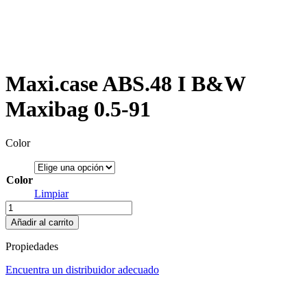
Maxi.case ABS.48 I B&W
Maxibag 0.5-91
Color
Color
Limpiar
Maxi.case
ABS.48
Añadir al carrito
I
B&W
Propiedades
Maxibag
0.5-
Encuentra un distribuidor adecuado
91
cantidad