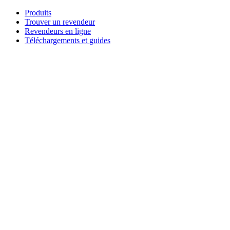
Aller
Produits
au
Trouver un revendeur
contenu
Revendeurs en ligne
Téléchargements et guides
English
Français
Deutsch
Español