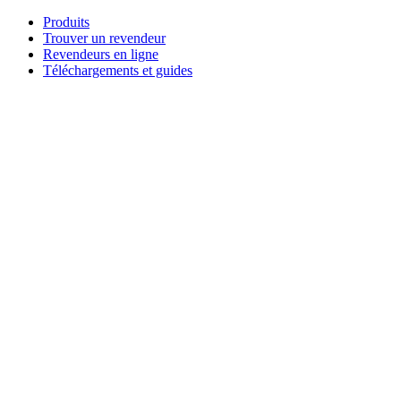
Aller
Produits
au
Trouver un revendeur
contenu
Revendeurs en ligne
Téléchargements et guides
English
Français
Deutsch
Español