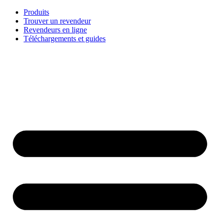
Aller
Produits
au
Trouver un revendeur
contenu
Revendeurs en ligne
Téléchargements et guides
English
Français
Deutsch
Español