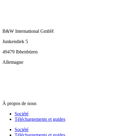
B&W International GmbH
Junkendiek 5
49479 Ibbenbüren
Allemagne
info@b-w-international.com
T +49 5451 8946-0
F +49 5451 8946-444
À propos de nous
Société
Téléchargements et guides
Société
Téléchargements et guides