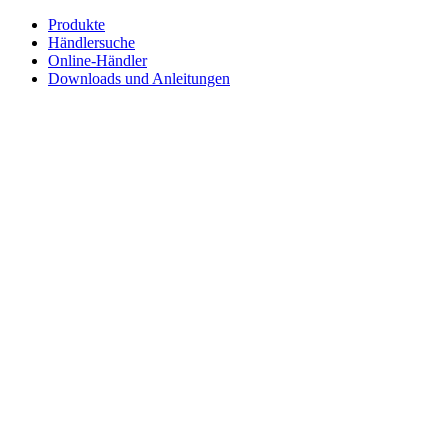
Zum
Produkte
Inhalt
Händlersuche
springen
Online-Händler
Downloads und Anleitungen
English
Français
Deutsch
Español