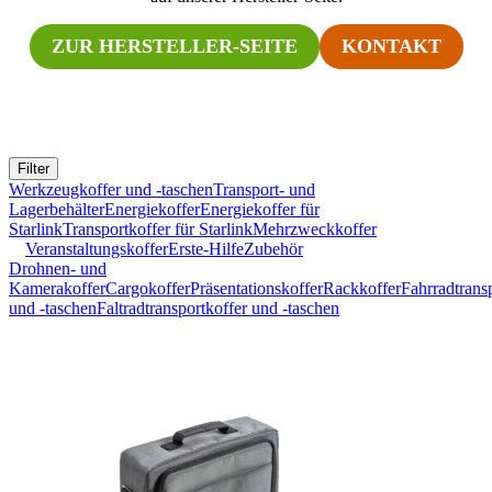
ZUR HERSTELLER-SEITE
KONTAKT
Filter
Werkzeugkoffer und -taschen
Transport- und
Lagerbehälter
Energiekoffer
Energiekoffer für
Starlink
Transportkoffer für Starlink
Mehrzweckkoffer
Veranstaltungskoffer
Erste-Hilfe
Zubehör
Drohnen- und
Kamerakoffer
Cargokoffer
Präsentationskoffer
Rackkoffer
Fahrradtrans
und -taschen
Faltradtransportkoffer und -taschen