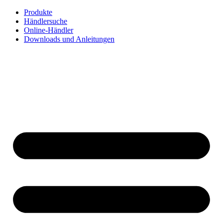
Zum
Produkte
Inhalt
Händlersuche
springen
Online-Händler
Downloads und Anleitungen
English
Français
Deutsch
Español