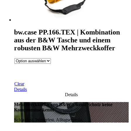
bw.case PP.166.TEX | Kombination
aus der B&W Tasche und einem
robusten B&W Mehrzweckkoffer
Clear
Details
Details
Mehrzweckkoffer von B&W – wenn Schutz keine
Kompromisse kennt
Schlagfest. Wetterfest. Alltagserprobt.