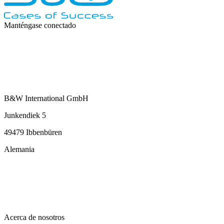
Manténgase conectado
B&W International GmbH
Junkendiek 5
49479 Ibbenbüren
Alemania
info@b-w-international.com
T +49 5451 8946-0
F +49 5451 8946-444
Acerca de nosotros