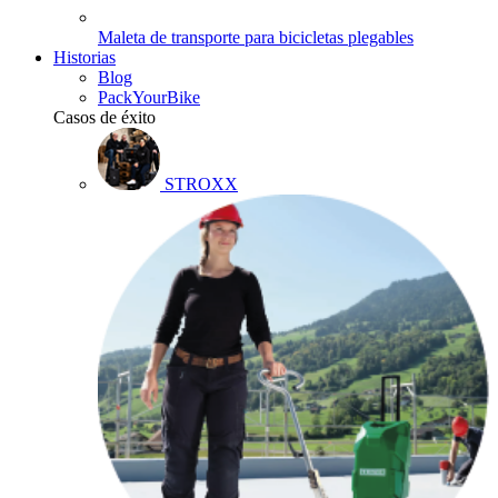
Maleta de transporte para bicicletas plegables
Historias
Blog
PackYourBike
Casos de éxito
STROXX