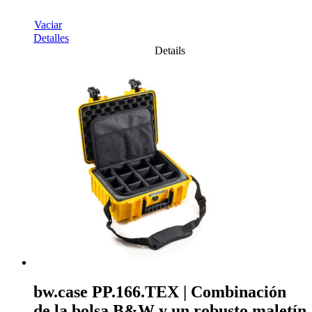
Vaciar
Detalles
Details
bw.case PP.166.TEX | Combinación
de la bolsa B&W y un robusto maletín