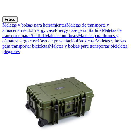
Filtros
Maletas y bolsas para herramientas
Maletas de transporte y
almacenamiento
Energy case
Energy case para Starlink
Maletas de
transporte para Starlink
Maletas multiusos
Maletas para drones y
cámaras
Cargo case
Caso de presentación
Rack case
Maletas y bolsas
para transportar bicicletas
Maletas y bolsas para transportar bicicletas
plegables