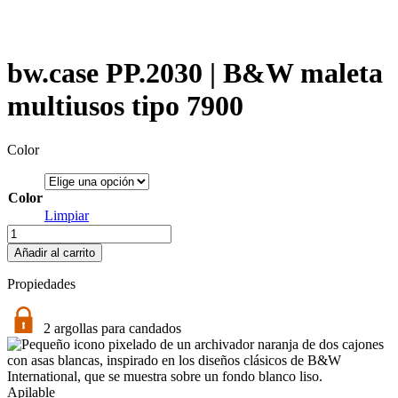
bw.case PP.2030 | B&W maleta
multiusos tipo 7900
Color
Color
Limpiar
bw.case
PP.2030
Añadir al carrito
|
B&W
Propiedades
maleta
multiusos
tipo
2 argollas para candados
7900
cantidad
Apilable