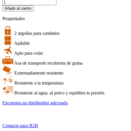
bw.case
PP.221.TEX
Añadir al carrito
|
Combinación
Propiedades
de
la
bolsa
2 argollas para candados
B&W
Apilable
y
un
Apto para volar
robusto
maletín
Asa de transporte recubierta de goma
multiusos
B&W
Extremadamente resistente
cantidad
Resistente a la temperatura
Resistente al agua, al polvo y equilibra la presión
Encuentra un distribuidor adecuado
Contacto para B2B