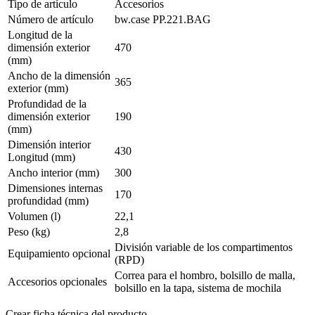
Tipo de artículo
Accesorios
Número de artículo
bw.case PP.221.BAG
Longitud de la
dimensión exterior
470
(mm)
Ancho de la dimensión
365
exterior (mm)
Profundidad de la
dimensión exterior
190
(mm)
Dimensión interior
430
Longitud (mm)
Ancho interior (mm)
300
Dimensiones internas
170
profundidad (mm)
Volumen (l)
22,1
Peso (kg)
2,8
División variable de los compartimentos
Equipamiento opcional
(RPD)
Correa para el hombro, bolsillo de malla,
Accesorios opcionales
bolsillo en la tapa, sistema de mochila
Crear ficha técnica del producto