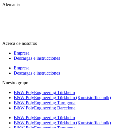
Alemania
info@b-w-international.com
T +49 5451 8946-0
F +49 5451 8946-444
Acerca de nosotros
Empresa
Descargas e instrucciones
Empresa
Descargas e instrucciones
Nuestro grupo
B&W PolyEngineering Türkheim
B&W PolyEngineering Türkheim (Kunststofftechnik)
B&W PolyEngineering Tarragona
B&W PolyEngineering Barcelona
B&W PolyEngineering Türkheim
B&W PolyEngineering Türkheim (Kunststofftechnik)
B&W PolyEngineering Tarragona