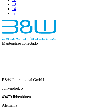
13
14
→
Manténgase conectado
B&W International GmbH
Junkendiek 5
49479 Ibbenbüren
Alemania