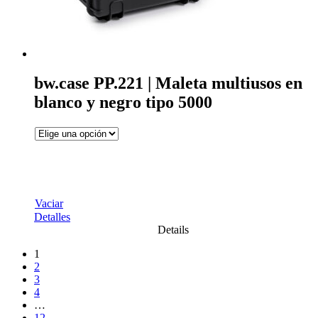
bw.case PP.221 | Maleta multiusos en
blanco y negro tipo 5000
Vaciar
Detalles
Details
1
2
3
4
…
12