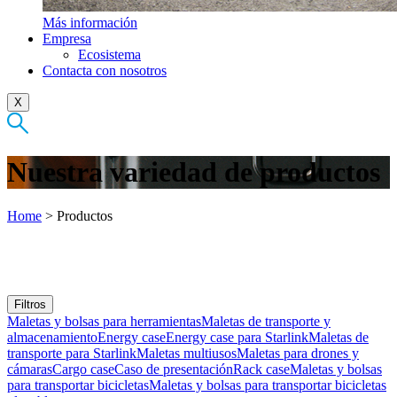
Más información
Empresa
Ecosistema
Contacta con nosotros
X
Nuestra variedad de productos
Home
>
Productos
Filtros
Maletas y bolsas para herramientas
Maletas de transporte y
almacenamiento
Energy case
Energy case para Starlink
Maletas de
transporte para Starlink
Maletas multiusos
Maletas para drones y
cámaras
Cargo case
Caso de presentación
Rack case
Maletas y bolsas
para transportar bicicletas
Maletas y bolsas para transportar bicicletas