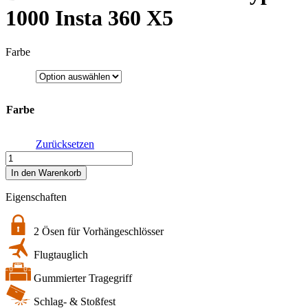
1000 Insta 360 X5
Farbe
Farbe
Zurücksetzen
action.case
PP.41.InstaX5
In den Warenkorb
|
B&W
Eigenschaften
Mehrzweckkoffer
Typ
1000
2 Ösen für Vorhängeschlösser
Insta
Flugtauglich
360
X5
Gummierter Tragegriff
Menge
Schlag- & Stoßfest