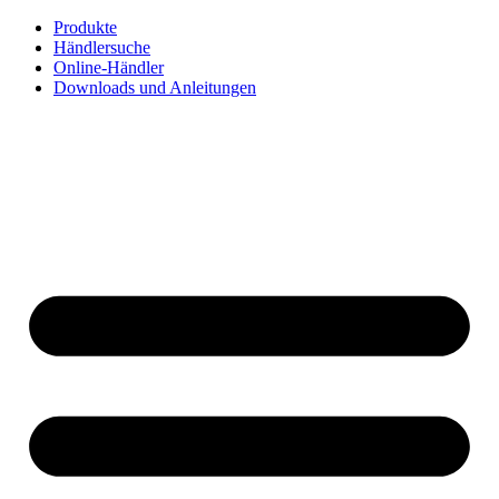
Zum
Produkte
Inhalt
Händlersuche
springen
Online-Händler
Downloads und Anleitungen
English
Français
Deutsch
Español