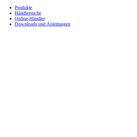
Zum
Produkte
Inhalt
Händlersuche
springen
Online-Händler
Downloads und Anleitungen
English
Français
Deutsch
Español