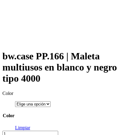
bw.case PP.166 | Maleta
multiusos en blanco y negro
tipo 4000
Color
Color
Limpiar
bw.case