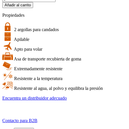
PP.166
Añadir al carrito
|
Maleta
Propiedades
multiusos
en
blanco
2 argollas para candados
y
Apilable
negro
tipo
Apto para volar
4000
cantidad
Asa de transporte recubierta de goma
Extremadamente resistente
Resistente a la temperatura
Resistente al agua, al polvo y equilibra la presión
Encuentra un distribuidor adecuado
Contacto para B2B