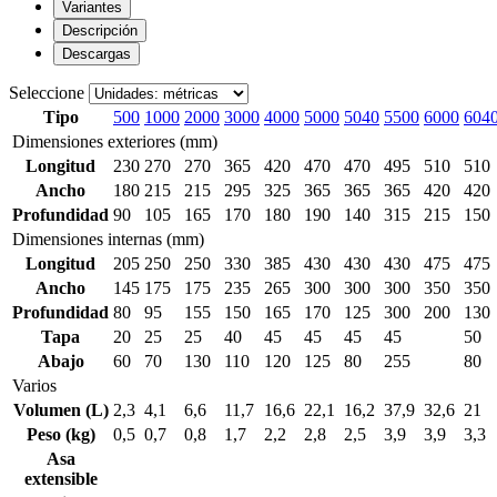
Variantes
Descripción
Descargas
Seleccione
Tipo
500
1000
2000
3000
4000
5000
5040
5500
6000
604
Dimensiones exteriores (mm)
Longitud
230
270
270
365
420
470
470
495
510
510
Ancho
180
215
215
295
325
365
365
365
420
420
Profundidad
90
105
165
170
180
190
140
315
215
150
Dimensiones internas (mm)
Longitud
205
250
250
330
385
430
430
430
475
475
Ancho
145
175
175
235
265
300
300
300
350
350
Profundidad
80
95
155
150
165
170
125
300
200
130
Tapa
20
25
25
40
45
45
45
45
50
Abajo
60
70
130
110
120
125
80
255
80
Varios
Volumen (L)
2,3
4,1
6,6
11,7
16,6
22,1
16,2
37,9
32,6
21
Peso (kg)
0,5
0,7
0,8
1,7
2,2
2,8
2,5
3,9
3,9
3,3
Asa
extensible