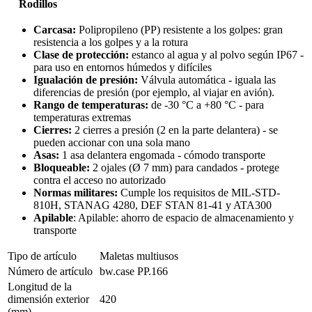
Rodillos
Carcasa:
Polipropileno (PP) resistente a los golpes: gran
resistencia a los golpes y a la rotura
Clase de protección:
estanco al agua y al polvo según IP67 -
para uso en entornos húmedos y difíciles
Igualación de presión:
Válvula automática - iguala las
diferencias de presión (por ejemplo, al viajar en avión).
Rango de temperaturas:
de -30 °C a +80 °C - para
temperaturas extremas
Cierres:
2 cierres a presión (2 en la parte delantera) - se
pueden accionar con una sola mano
Asas:
1 asa delantera engomada - cómodo transporte
Bloqueable:
2 ojales (Ø 7 mm) para candados - protege
contra el acceso no autorizado
Normas militares:
Cumple los requisitos de MIL-STD-
810H, STANAG 4280, DEF STAN 81-41 y ATA300
Apilable
: Apilable: ahorro de espacio de almacenamiento y
transporte
Tipo de artículo
Maletas multiusos
Número de artículo
bw.case PP.166
Longitud de la
dimensión exterior
420
(mm)