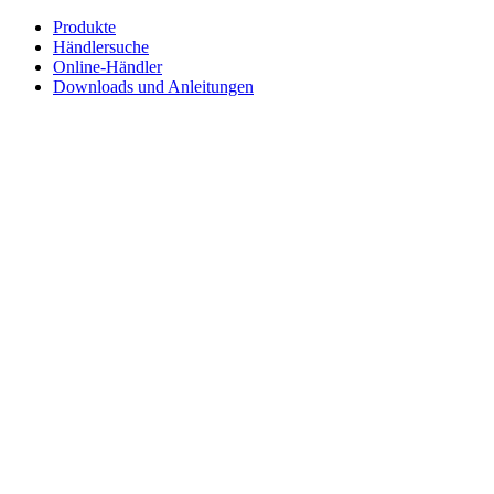
Zum
Produkte
Inhalt
Händlersuche
springen
Online-Händler
Downloads und Anleitungen
English
Français
Deutsch
Español