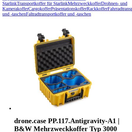
Starlink
Transportkoffer für Starlink
Mehrzweckkoffer
Drohnen- und
Kamerakoffer
Cargokoffer
Präsentationskoffer
Rackkoffer
Fahrradtrans
und -taschen
Faltradtransportkoffer und -taschen
drone.case PP.117.Antigravity-A1 |
B&W Mehrzweckkoffer Typ 3000