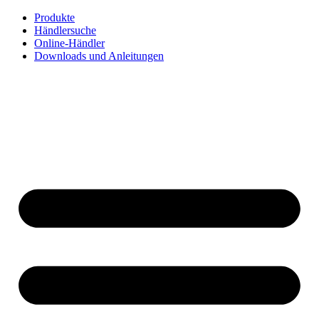
Zum
Produkte
Inhalt
Händlersuche
springen
Online-Händler
Downloads und Anleitungen
English
Français
Deutsch
Español