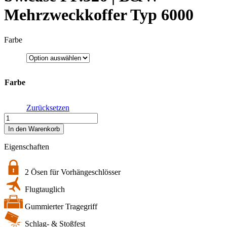
Mehrzweckkoffer Typ 6000
Farbe
Farbe
Zurücksetzen
bw.case
PP.326
In den Warenkorb
|
B&W
Eigenschaften
Mehrzweckkoffer
Typ
6000
2 Ösen für Vorhängeschlösser
Menge
Flugtauglich
Gummierter Tragegriff
Schlag- & Stoßfest