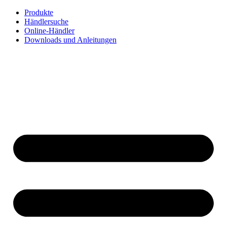
Zum
Produkte
Inhalt
Händlersuche
springen
Online-Händler
Downloads und Anleitungen
English
Français
Deutsch
Español