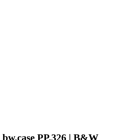
bw.case PP.326 | B&W