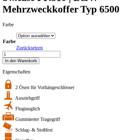
Mehrzweckkoffer Typ 6500
Farbe
Farbe
Zurücksetzen
bw.case
PP.510
In den Warenkorb
|
B&W
Eigenschaften
Mehrzweckkoffer
Typ
6500
2 Ösen für Vorhängeschlösser
Menge
Ausziehgriff
Flugtauglich
Gummierter Tragegriff
Schlag- & Stoßfest