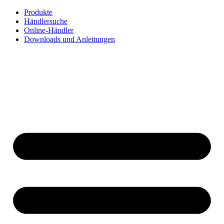
Zum
Produkte
Inhalt
Händlersuche
springen
Online-Händler
Downloads und Anleitungen
English
Français
Deutsch
Español