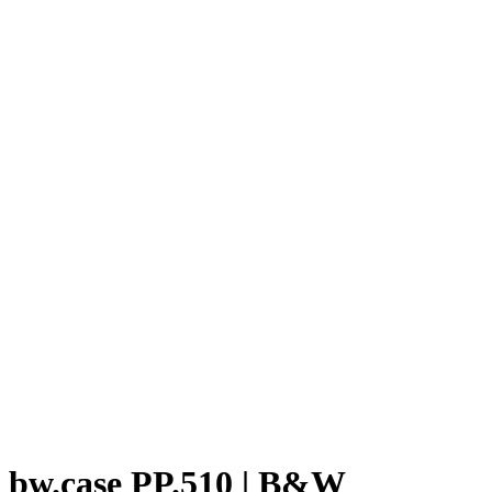
bw.case PP.510 | B&W