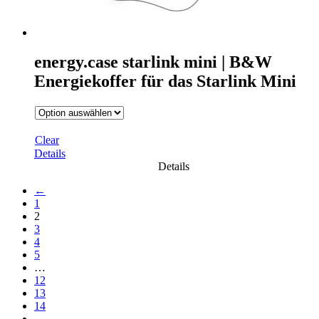
energy.case starlink mini | B&W
Energiekoffer für das Starlink Mini
Clear
Details
Details
←
1
2
3
4
5
…
12
13
14
→