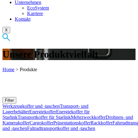
Unternehmen
EcoSystem
Karriere
Kontakt
X
Unsere Produktvielfalt
Home
>
Produkte
Filter
Werkzeugkoffer und -taschen
Transport- und
Lagerbehälter
Energiekoffer
Energiekoffer für
Starlink
Transportkoffer für Starlink
Mehrzweckkoffer
Drohnen- und
Kamerakoffer
Cargokoffer
Präsentationskoffer
Rackkoffer
Fahrradtrans
und -taschen
Faltradtransportkoffer und -taschen