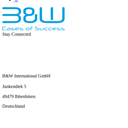
Stay Connected
B&W International GmbH
Junkendiek 5
49479 Ibbenbüren
Deutschland
info@b-w-international.com
T +49 5451 8946-0