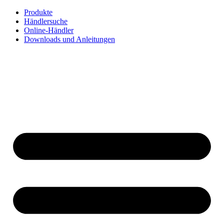
Zum
Produkte
Inhalt
Händlersuche
springen
Online-Händler
Downloads und Anleitungen
English
Français
Deutsch
Español